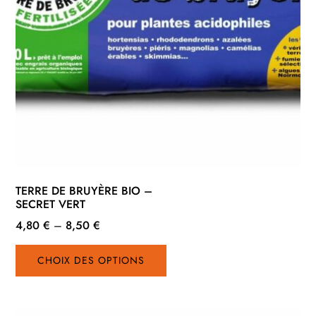
TERRE DE BRUYÈRE BIO –
SECRET VERT
4,80
€
–
8,50
€
Ce
CHOIX DES OPTIONS
produit
a
plusieurs