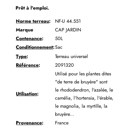
Prêt à l'emploi.
Norme terreau
:
NF-U 44.551
Marque
CAP JARDIN
Contenance
:
50L
Conditionnement
:
Sac
Type
:
Terreau universel
Référence
:
2091320
Utilisé pour les plantes dites
"de terre de bruyère" sont
le
rhododendron
, l'azalée, le
Utilisation
:
camélia,
l'hortensia
, l'érable,
le
magnolia
, la myrtille, la
bruyère...
Provenance
:
France