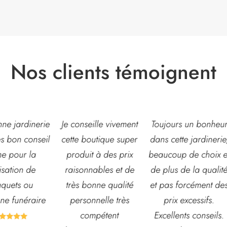
Nos clients témoignent
eille vivement
Toujours un bonheur
Très belle jardinerie
outique super
dans cette jardinerie,
grand choix de fleur
t à des prix
beaucoup de choix et
et d’arbustes mais
nables et de
de plus de la qualité
également de pots o
onne qualité
et pas forcément des
autre accessoires d
nnelle très
prix excessifs.
jardin. L’équipe est
mpétent
Excellents conseils.
souvent disponible