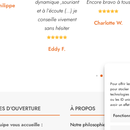
ue ,souriant
Encore bravo à tous
pour échanger et
écoute (...) je
conseiller. J’y vais





lle vivement
régulièrement et ne
Charlotte W.
s hésiter
suis jamais déçue.









ddy F.
Noémie W.
Pour offrir l
pour stocker 
technologies
ou les ID uni
avoir un effet
ES D’OUVERTURE
À PROPOS
Fonction
ipe vous accueille :
Notre philosophie