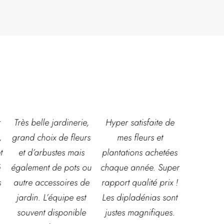
,
Hyper satisfaite de
Composition
Les ven
s
mes fleurs et
magnifique pour le
super acc
plantations achetées
baptême et le
souriante
u
chaque année. Super
mariage!
et conna
e
rapport qualité prix !
Bouquet mariée,
très leur
Les dipladénias sont
centre de table et
magasin
justes magnifiques.
Bouquet table
idéal pou