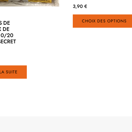
3,90
€
CHOIX DES OPTIONS
S DE
 DE
10/20
SECRET
 LA SUITE