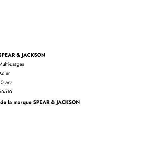
SPEAR & JACKSON
Multi-usages
Acier
10 ans
56516
s de la marque
SPEAR & JACKSON