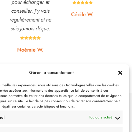
d'honneur.
pour pota





Rapport qualité-prix,
etc... pri
Cécile W.
top!
et o
quasi






Johanna J.
N
Gérer le consentement
es meilleures expériences, nous utilisons des technologies telles que les cookies
et/ou accéder aux informations des appareils. Le fait de consentir à ces
 nous permettra de traiter des données telles que le comportement de navigation
ques sur ce site. Le fait de ne pas consentir ou de retirer son consentement peut
 négatif sur certaines caractéristiques et fonctions.
SUIVEZ-NOUS
nel
Toujours activé