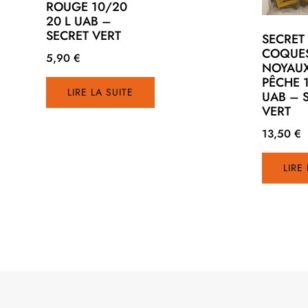
ROUGE 10/20
20 L UAB –
SECRET VERT
SECRET
COQUE
5,90
€
NOYAUX
PÊCHE 
LIRE LA SUITE
UAB – 
VERT
13,50
€
LIRE