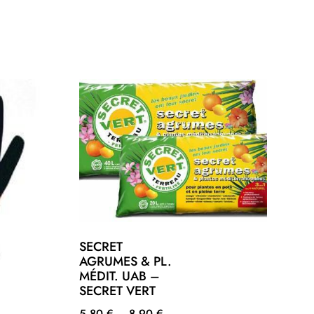
SECRET
AGRUMES & PL.
MÉDIT. UAB –
SECRET VERT
5,80
€
–
8,90
€