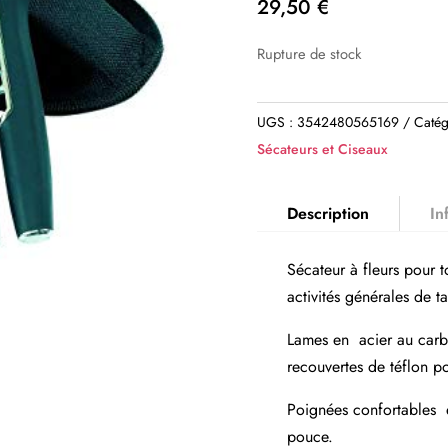
29,50
€
Rupture de stock
UGS :
3542480565169
Catég
Sécateurs et Ciseaux
Description
In
Sécateur à fleurs pour 
activités générales de tai
Lames en acier au carb
recouvertes de téflon po
Poignées confortables e
pouce.