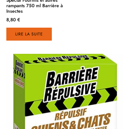
Spécial Fourmis et autres
rampants 750 ml Barrière à
Insectes
8,80
€
LIRE LA SUITE