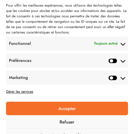
Notre philosophie
Pour offrir les meilleures expériences, nous utilisons des technologies telles
que les cookies pour stocker et/ou accéder aux informations des appareils. Le
Contact
fait de consentir à ces technologies nous permettra de traiter des données
telles que le comportement de navigation ou les ID uniques sur ce site. Le fait
Partenaire de:
de ne pas consentir ou de retirer son consentement peut avoir un effet négatif
sur certaines caractéristiques et fonctions.
Fonctionnel
Toujours activé
Préférences
SUIVEZ-NOUS
Marketing
Gérer les services
Accepter
CONDITION GÉNÉRALES DE VENTES
Refuser
MENTIONS LÉGALES