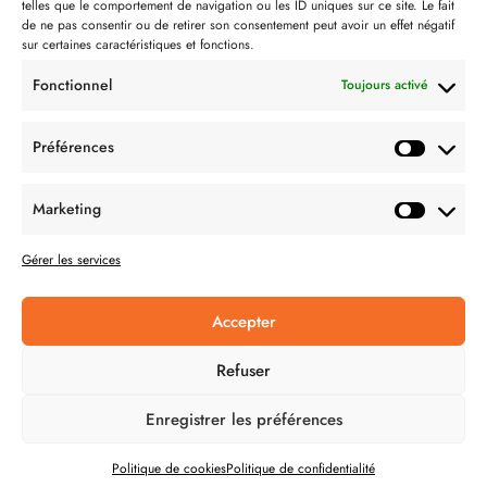
telles que le comportement de navigation ou les ID uniques sur ce site. Le fait
Partenaire de:
de ne pas consentir ou de retirer son consentement peut avoir un effet négatif
sur certaines caractéristiques et fonctions.
Fonctionnel
Toujours activé
Préférences
SUIVEZ-NOUS
Marketing
Gérer les services
Accepter
CONDITION GÉNÉRALES DE VENTES
Refuser
MENTIONS LÉGALES
Enregistrer les préférences
POLITIQUE DE CONFIDENTIALITÉ
Politique de cookies
Politique de confidentialité