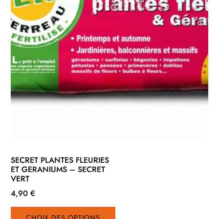
SECRET PLANTES FLEURIES
ET GERANIUMS – SECRET
VERT
4,90
€
Ce
CHOIX DES OPTIONS
produit