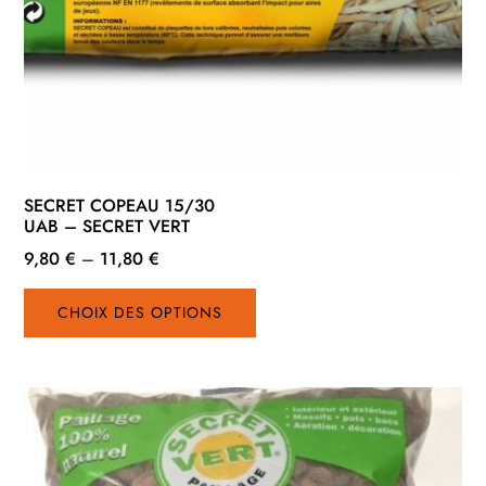
SECRET COPEAU 15/30
UAB – SECRET VERT
9,80
€
–
11,80
€
Ce
CHOIX DES OPTIONS
produit
a
plusieurs
variations.
Les
options
peuvent