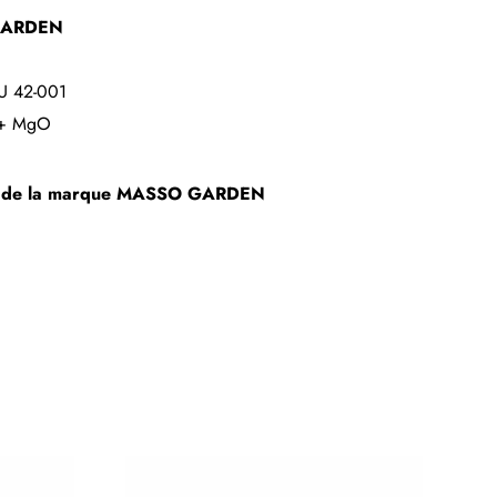
GARDEN
U 42-001
 + MgO
s de la marque
MASSO GARDEN