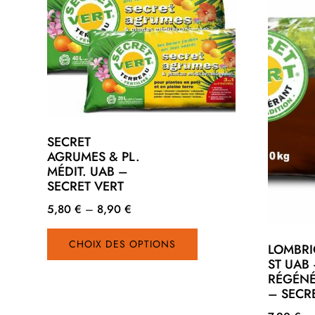
SECRET
AGRUMES & PL.
MÉDIT. UAB –
SECRET VERT
5,80
€
–
8,90
€
Ce
CHOIX DES OPTIONS
produit
LOMBR
ST UAB
a
RÉGÉN
plusieurs
– SECR
variations.