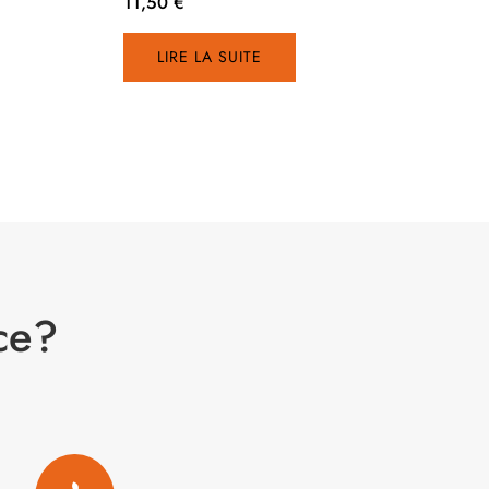
11,50
€
LIRE LA SUITE
ce?