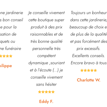
eille vivement
Toujours un bonheur
Très belle jardinerie
outique super
dans cette jardinerie,
grand choix de fleur
t à des prix
beaucoup de choix et
et d’arbustes mais
nables et de
de plus de la qualité
également de pots o
onne qualité
et pas forcément des
autre accessoires d
nnelle très
prix excessifs.
jardin. L’équipe est
mpétent
Excellents conseils.
souvent disponible
ue ,souriant
Encore bravo à tous
pour échanger et
écoute (...) je
conseiller. J’y vais





lle vivement
régulièrement et ne
Charlotte W.
s hésiter
suis jamais déçue.









ddy F.
Noémie W.