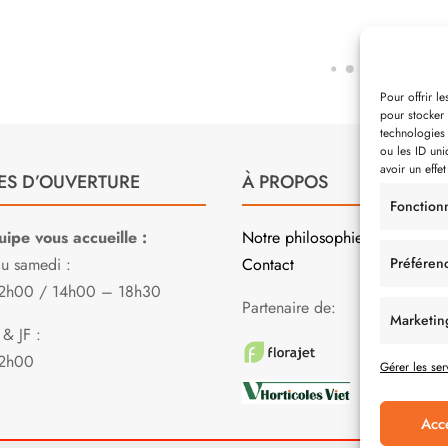
Pour offrir l
pour stocker 
technologies
ou les ID uni
avoir un effet
ES D’OUVERTURE
À PROPOS
Fonction
ipe vous accueille :
Notre philosophie
Préféren
au samedi :
Contact
2h00 / 14h00 – 18h30
Partenaire de:
Marketin
& JF :
2h00
Gérer les ser
Acc