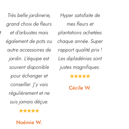
,
Hyper satisfaite de
Composition
Les ven
s
mes fleurs et
magnifique pour le
super acc
plantations achetées
baptême et le
souriante
u
chaque année. Super
mariage!
et conna
e
rapport qualité prix !
Bouquet mariée,
très leur
Les dipladénias sont
centre de table et
magasin
justes magnifiques.
Bouquet table
idéal pou
d'honneur.
pour pota





Rapport qualité-prix,
etc... pri
Cécile W.
top!
et o
quasi






Johanna J.
N