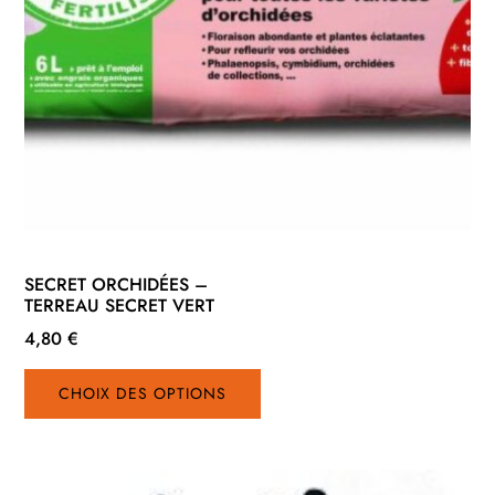
SECRET ORCHIDÉES –
TERREAU SECRET VERT
4,80
€
Ce
CHOIX DES OPTIONS
produit
a
plusieurs
variations.