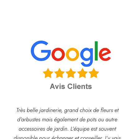
Très belle jardinerie, grand choix de fleurs et
d’arbustes mais également de pots ou autre
ach
accessoires de jardin. L’équipe est souvent
disponible pour échanger et conseiller. J’y vais